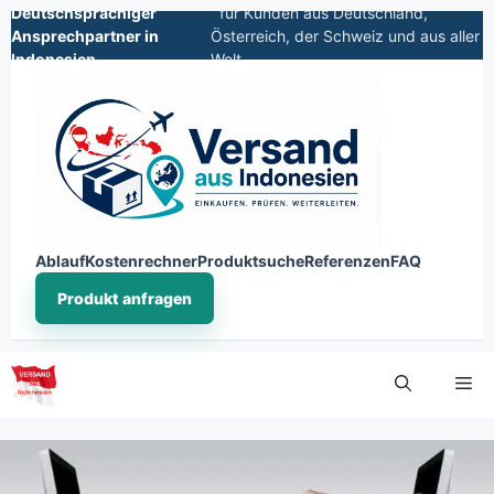
Deutschsprachiger
für Kunden aus Deutschland,
Ansprechpartner in
Österreich, der Schweiz und aus aller
Indonesien
Welt
Ablauf
Kostenrechner
Produktsuche
Referenzen
FAQ
Produkt anfragen