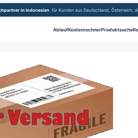
hpartner in Indonesien
für Kunden aus Deutschland, Österreich, de
Ablauf
Kostenrechner
Produktsuche
Re