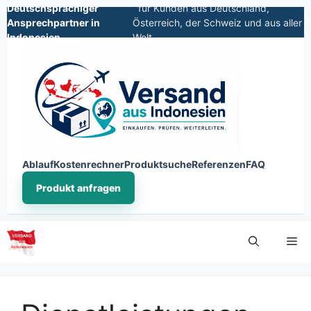
Deutschsprachiger
für Kunden aus Deutschland,
Ansprechpartner in
Österreich, der Schweiz und aus aller
Indonesien
Welt
Ablauf
Kostenrechner
Produktsuche
Referenzen
FAQ
Produkt anfragen