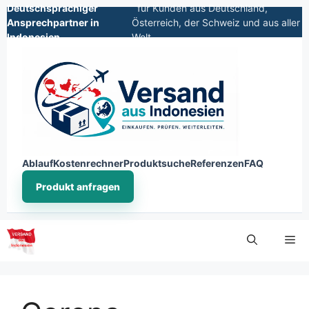
Deutschsprachiger
für Kunden aus Deutschland,
Ansprechpartner in
Österreich, der Schweiz und aus aller
Indonesien
Welt
Ablauf
Kostenrechner
Produktsuche
Referenzen
FAQ
Produkt anfragen