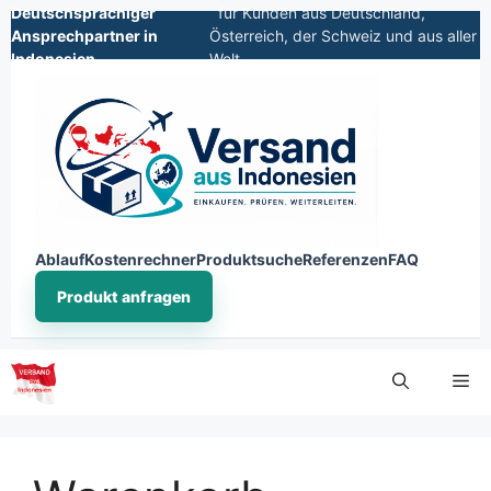
Deutschsprachiger
für Kunden aus Deutschland,
Ansprechpartner in
Österreich, der Schweiz und aus aller
Indonesien
Welt
Ablauf
Kostenrechner
Produktsuche
Referenzen
FAQ
Produkt anfragen