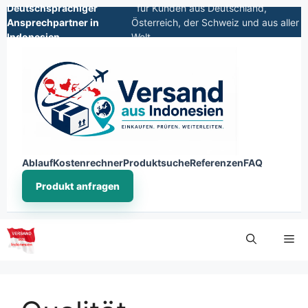
Deutschsprachiger
für Kunden aus Deutschland,
Ansprechpartner in
Österreich, der Schweiz und aus aller
Indonesien
Welt
Ablauf
Kostenrechner
Produktsuche
Referenzen
FAQ
Produkt anfragen