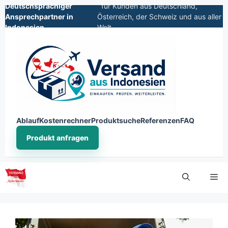
Deutschsprachiger
für Kunden aus Deutschland,
Ansprechpartner in
Österreich, der Schweiz und aus aller
Indonesien
Welt
Ablauf
Kostenrechner
Produktsuche
Referenzen
FAQ
Produkt anfragen